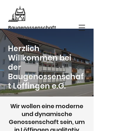
Baugenossenschaft
Löffingen e.G.
Herzlich
Willkommen
bei
der
Baugenossenschaf
t Löffingen e.G.
Wir wollen eine moderne
und dynamische
Genossenschaft sein, um
in Löffingen qualitativ