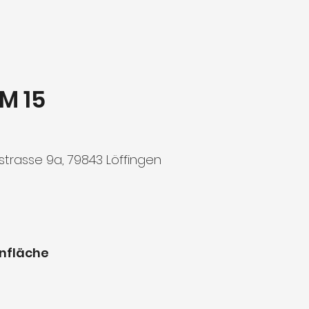
M 15
trasse 9a, 79843 Löffingen
nfläche